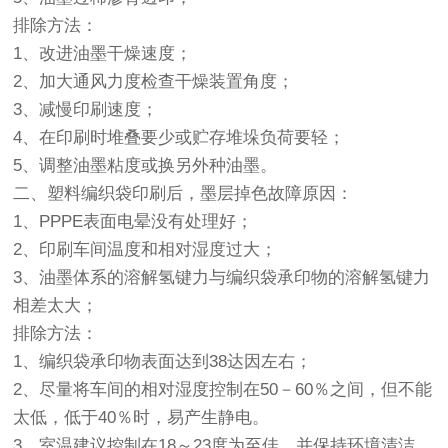
排除方法：
1、改进油墨干燥速度；
2、加大通风力度检查干燥装置角度；
3、减慢印刷速度；
4、在印刷时堆叠要少或贮存堆垛负荷要轻；
5、调整油墨粘度或换另外种油墨。
二、塑料编织袋印刷后，墨层掉色故障原因：
1、PPPE表面电晕没有处理好；
2、印刷车间温度和相对湿度过大；
3、油墨体系的溶解氢键力与编织袋承印物的溶解氢键力
相差太大；
排除方法：
1、编织袋承印物表面达到38达因左右；
2、尽量将车间的相对湿度控制在50－60％之间，但不能
太低，低于40％时，易产生静电。
3、室温建议控制在18～23度为至佳，并保持环境清洁，