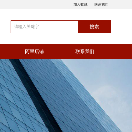
加入收藏
联系我们
阿里店铺
联系我们