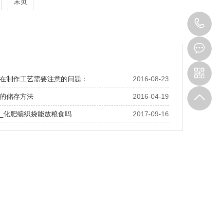
末页
0
7
在制作工艺需要注意的问题：
2016-08-23
的储存方法
2016-04-19
_化肥编织袋能放粮食吗
2017-09-16