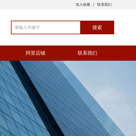
加入收藏
联系我们
阿里店铺
联系我们