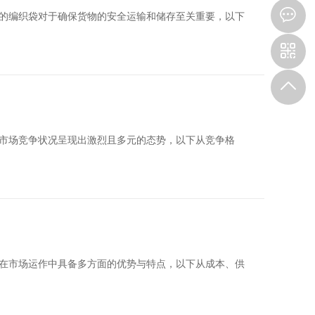
7
的编织袋对于确保货物的安全运输和储存至关重要，以下
市场竞争状况呈现出激烈且多元的态势，以下从竞争格
在市场运作中具备多方面的优势与特点，以下从成本、供