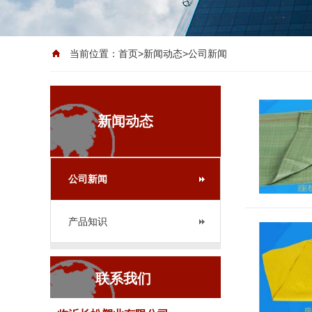
当前位置：
首页
>
新闻动态
>
公司新闻
新闻动态
公司新闻
产品知识
联系我们