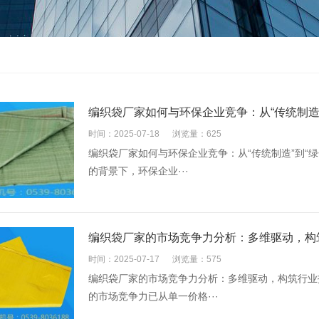
编织袋厂家如何与环保企业竞争：从“传统制造”
时间：2025-07-18
浏览量：625
编织袋厂家如何与环保企业竞争：从“传统制造”到“
的背景下，环保企业···
编织袋厂家的市场竞争力分析：多维驱动，构
时间：2025-07-17
浏览量：575
编织袋厂家的市场竞争力分析：多维驱动，构筑行业
的市场竞争力已从单一价格···